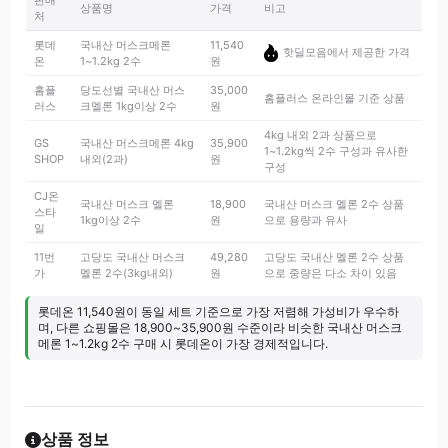
판매
상품명
가격
비고
처
롯데
국내산 머스크메론
11,540
핫딜모음에서 제공한 가격
온
1~1.2kg 2수
원
홈플
당도선별 국내산 머스
35,000
홈플러스 온라인몰 기준 상품
러스
크멜론 1kg이상 2수
원
4kg 내외 2과 상품으로
GS
국내산 머스크메론 4kg
35,900
1~1.2kg씩 2수 구성과 유사한
SHOP
내외(2과)
원
구성
CJ온
국내산 머스크 멜론
18,900
국내산 머스크 멜론 2수 상품
스타
1kg이상 2수
원
으로 용량과 유사
일
11번
고당도 국내산 머스크
49,280
고당도 국내산 멜론 2수 상품
가
멜론 2수(3kg내외)
원
으로 중량은 다소 차이 있음
롯데온 11,540원이 동일 세트 기준으로 가장 저렴해 가성비가 우수하
며, 다른 쇼핑몰은 18,900~35,900원 수준이라 비슷한 국내산 머스크
메론 1~1.2kg 2수 구매 시 롯데온이 가장 경제적입니다.
상품 정보