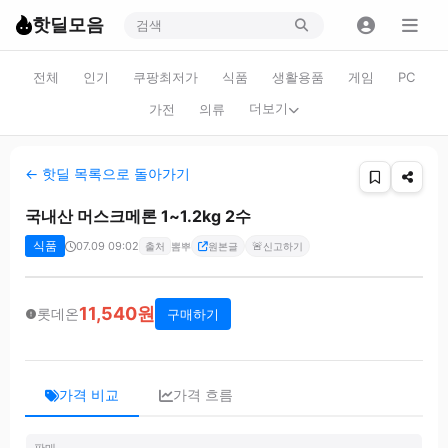
핫딜모음
전체
인기
쿠팡최저가
식품
생활용품
게임
PC
더보기
가전
의류
← 핫딜 목록으로 돌아가기
국내산 머스크메론 1~1.2kg 2수
식품
07.09 09:02
🚨
출처
뽐뿌
원본글
신고하기
11,540원
롯데온
구매하기
가격 비교
가격 흐름