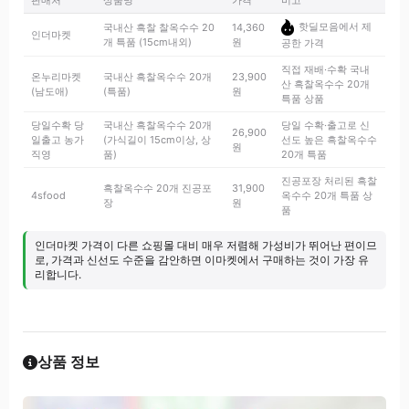
판매처
상품명
가격
비고
핫딜모음에서 제
국내산 흑찰 찰옥수수 20
14,360
인더마켓
개 특품 (15cm내외)
원
공한 가격
직접 재배·수확 국내
온누리마켓
국내산 흑찰옥수수 20개
23,900
산 흑찰옥수수 20개
(남도애)
(특품)
원
특품 상품
당일수확 당
국내산 흑찰옥수수 20개
당일 수확·출고로 신
26,900
일출고 농가
(가식길이 15cm이상, 상
선도 높은 흑찰옥수수
원
직영
품)
20개 특품
진공포장 처리된 흑찰
흑찰옥수수 20개 진공포
31,900
4sfood
옥수수 20개 특품 상
장
원
품
인더마켓 가격이 다른 쇼핑몰 대비 매우 저렴해 가성비가 뛰어난 편이므
로, 가격과 신선도 수준을 감안하면 이마켓에서 구매하는 것이 가장 유
리합니다.
상품 정보