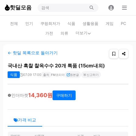
핫딜모음
전체
인기
쿠팡최저가
식품
생활용품
게임
PC
더보기
가전
의류
← 핫딜 목록으로 돌아가기
국내산 흑찰 찰옥수수 20개 특품 (15cm내외)
식품
07.09 17:00
🚨
출처
FM코리아
원본글
신고하기
14,360원
인더마켓
구매하기
가격 비교