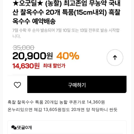
흑찰 찰옥수수 특품 20개입 농할 쿠폰가로 14,360원
온누리있으면 체감 13,605원정도 20개면 양 적당하니 싼듯
댓글
0
개