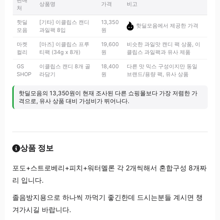
판매
상품명
가격
비고
처
핫딜
[기타] 이클립스 캔디
13,350
핫딜모음에서 제공한 가격
모음
과일팩 8입
원
마켓
[마즈] 이클립스 프루
19,600
비슷한 과일맛 캔디 팩 상품, 이
컬리
티팩 (34g x 8개)
원
클립스 과일팩과 유사 제품
GS
이클립스 캔디 8개 골
18,400
다른 맛 믹스 구성이지만 동일
SHOP
라담기
원
브랜드/용량 팩, 유사 상품
핫딜모음의 13,350원이 현재 조사된 다른 쇼핑몰보다 가장 저렴한 가
격으로, 유사 상품 대비 가성비가 뛰어나다.
상품 정보
포도+스트로베리+피치+워터멜론 각 2개씩해서 혼합구성 8개짜
리 입니다.
졸음방지용으로 하나씩 까먹기 좋긴한데 드시는분들 계시면 챙
겨가시길 바랍니다.