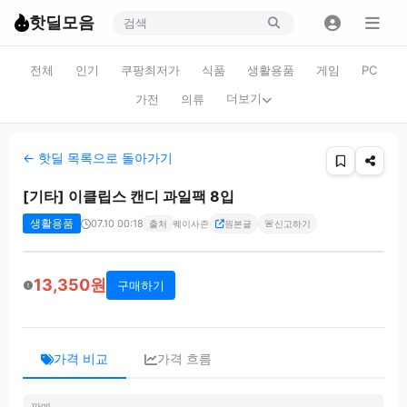
핫딜모음
전체
인기
쿠팡최저가
식품
생활용품
게임
PC
더보기
가전
의류
← 핫딜 목록으로 돌아가기
[기타] 이클립스 캔디 과일팩 8입
생활용품
07.10 00:18
🚨
출처
퀘이사존
원본글
신고하기
13,350원
구매하기
가격 비교
가격 흐름