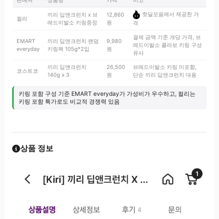
판매처
상품명
가격
비고
핫딜모음에서 제공한 가
끼리 딥앤크런치 x 브
12,860
컬리
레드이발소 키링증정
원
격
결제 금액 기준 개당 가격, 브
EMART
끼리 딥앤크런치 랜덤
9,980
레드이발소 콜라보 키링 구성
everyday
키링팩 105g*2입
원
유사
끼리 딥앤크런치
26,500
브레드이발소 키링 미포함,
코스트코
140g x 3
원
단순 끼리 딥앤크런치 대용
키링 포함 구성 기준 EMART everyday가 가성비가 우수하고, 컬리는
키링 포함 특가로도 비교적 경쟁력 있음
상품 정보