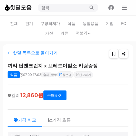
핫딜모음
전체
인기
쿠팡최저가
식품
생활용품
게임
PC
더보기
가전
의류
← 핫딜 목록으로 돌아가기
끼리 딥앤크런치 x 브레드이발소 키링증정
식품
07.09 17:02
🚨
출처
뽐뿌
원본글
신고하기
12,860원
컬리
구매하기
가격 비교
가격 흐름