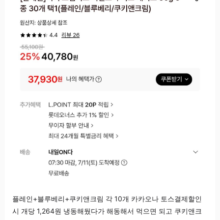
플레인+블루베리+쿠키앤크림 각 10개 카카오나 토스결제할인
시 개당 1,264원 냉동해뒀다가 해동해서 먹으면 되고 쿠키앤크