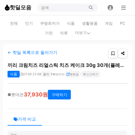
핫딜모음
전체
인기
쿠팡최저가
식품
생활용품
게임
PC
더보기
가전
의류
← 핫딜 목록으로 돌아가기
끼리 크림치즈 리얼스틱 치즈 케이크 30g 30개(플레인+블루베리+쿠키앤크림)
식품
07.09 21:08
🚨
출처
FM코리아
원본글
신고하기
37,930원
롯데온
구매하기
가격 비교