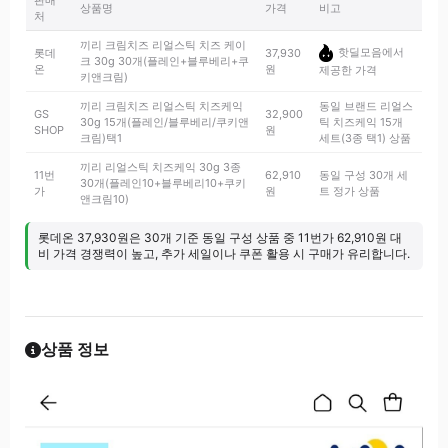
판매
상품명
가격
비고
처
끼리 크림치즈 리얼스틱 치즈 케이
핫딜모음에서
롯데
37,930
크 30g 30개(플레인+블루베리+쿠
온
원
제공한 가격
키앤크림)
끼리 크림치즈 리얼스틱 치즈케익
동일 브랜드 리얼스
GS
32,900
30g 15개(플레인/블루베리/쿠키앤
틱 치즈케익 15개
SHOP
원
크림)택1
세트(3종 택1) 상품
끼리 리얼스틱 치즈케익 30g 3종
11번
62,910
동일 구성 30개 세
30개(플레인10+블루베리10+쿠키
가
원
트 정가 상품
앤크림10)
롯데온 37,930원은 30개 기준 동일 구성 상품 중 11번가 62,910원 대
비 가격 경쟁력이 높고, 추가 세일이나 쿠폰 활용 시 구매가 유리합니다.
상품 정보