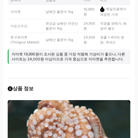
판매처
상품명
가격
비고
핫딜모음에서
19,990
지마켓
남해안 돌문어 1kg
원
제공한 가격
최상급 남해안 자연산
24,900
직영몰 판매가, 배
이순신수산
돌문어 1kg
원
송비 별도
힌구르마켓
24,000
생물 1-4마리 랜
남해산 돌문어 1kg
(Thingool Market)
원
덤, 국내산
지마켓 19,990원이 조사된 상품 중 가장 저렴해 가성비가 좋으나, 다른
사이트는 24,000원 이상이므로 가격 중심으로 지마켓을 추천합니다.
상품 정보