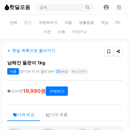
핫딜모음
전체
인기
쿠팡최저가
식품
생활용품
게임
PC
더보기
가전
의류
← 핫딜 목록으로 돌아가기
남해안 돌문어 1kg
식품
07.09 10:10
🚨
출처
뽐뿌
원본글
신고하기
19,990원
지마켓
구매하기
가격 비교
가격 흐름