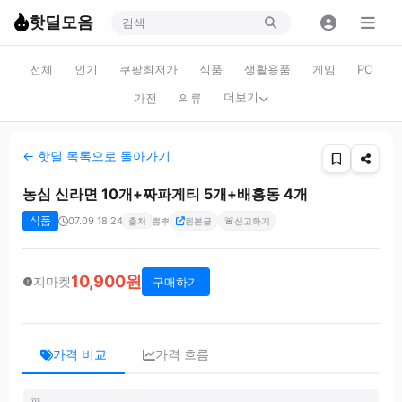
핫딜모음
전체
인기
쿠팡최저가
식품
생활용품
게임
PC
더보기
가전
의류
← 핫딜 목록으로 돌아가기
농심 신라면 10개+짜파게티 5개+배홍동 4개
식품
07.09 18:24
🚨
출처
뽐뿌
원본글
신고하기
10,900원
지마켓
구매하기
가격 비교
가격 흐름