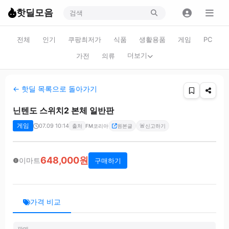
핫딜모음
전체
인기
쿠팡최저가
식품
생활용품
게임
PC
더보기
가전
의류
← 핫딜 목록으로 돌아가기
닌텐도 스위치2 본체 일반판
게임
07.09 10:14
🚨
출처
FM코리아
원본글
신고하기
648,000원
이마트
구매하기
가격 비교