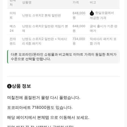
판매
상품명
가격
비고
처
핫딜모음에서
이마
648,000
닌텐도 스위치2 본체 일반판
트
원
제공한 가격
예스
닌텐도 스위치2 일반판 게임기 본
648,000
공식 출시가 기준 판
24
체
원
매가
전자
닌텐도 스위치2 일반판 + 악세사
734,000
악세사리 패키지 포
랜드
리 6종 패키지
원
함 가격
다른 오프라인/온라인 쇼핑몰과 비교해도 이마트 가격이 동일한 최저가
수준으로 선택할 만합니다.
상품 정보
며칠전에 품절된거 물량 다시 풀렸습니다.
포코피아세트 718000원도 있습니다.
해당 페이지에서 본체탭 으로 이동해서 보세요.