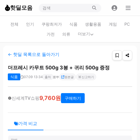
핫딜모음
전체
인기
쿠팡최저가
식품
생활용품
게임
PC
더보기
가전
의류
← 핫딜 목록으로 돌아가기
더프레시 카무트 500g 3봉 + 귀리 500g 증정
식품
07.09 13:34
🚨
출처
뽐뿌
원본글
신고하기
9,760원
신세계TV쇼핑
구매하기
가격 비교