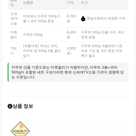
판매
상품명
가격
비고
처
신세
더프레시 카무트 500g 3
9,760
핫딜모음에서 제공한 가격
계TV
봉 + 귀리 500g 증정
원
쇼핑
마켓
8,490
카무트 500g 단품 가격, 귀리
카무트 500g
컬리
원
증정 없음
[곡물마켓] 국내산 귀리,
카무트 500g 개별판매 기준,
11번
3,900
카무트 등 500g 5종 골라
세트 구성 및 귀리 증정 여부
가
원~
담기
확인 필요
카무트 단품 기준으로는 마켓컬리가 저렴하지만, 카무트 3봉+귀리
500g이 포함된 세트 구성이라면 현재 신세계TV쇼핑 가격이 경쟁력 있
는 수준입니다.
상품 정보