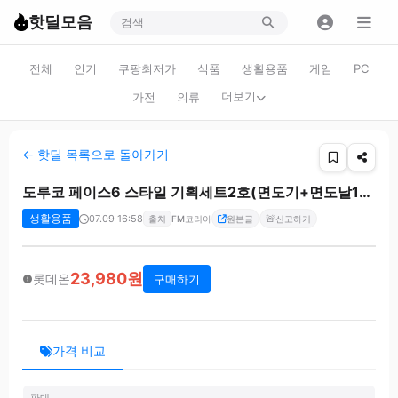
핫딜모음
전체
인기
쿠팡최저가
식품
생활용품
게임
PC
더보기
가전
의류
← 핫딜 목록으로 돌아가기
도루코 페이스6 스타일 기획세트2호(면도기+면도날10입+쉐이빙폼) + 증정 CU상품권2천
생활용품
07.09 16:58
🚨
출처
FM코리아
원본글
신고하기
23,980원
롯데온
구매하기
가격 비교