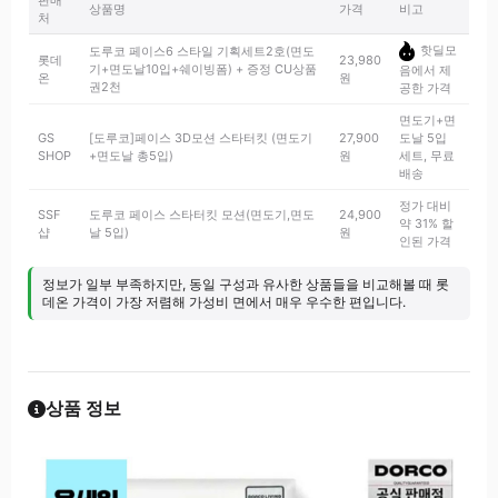
판매
상품명
가격
비고
처
핫딜모
도루코 페이스6 스타일 기획세트2호(면도
롯데
23,980
기+면도날10입+쉐이빙폼) + 증정 CU상품
음에서 제
온
원
권2천
공한 가격
면도기+면
GS
[도루코]페이스 3D모션 스타터킷 (면도기
27,900
도날 5입
SHOP
+면도날 총5입)
원
세트, 무료
배송
정가 대비
SSF
도루코 페이스 스타터킷 모션(면도기,면도
24,900
약 31% 할
샵
날 5입)
원
인된 가격
정보가 일부 부족하지만, 동일 구성과 유사한 상품들을 비교해볼 때 롯
데온 가격이 가장 저렴해 가성비 면에서 매우 우수한 편입니다.
상품 정보