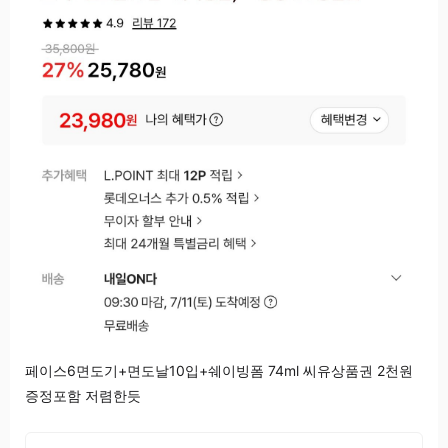
페이스6면도기+면도날10입+쉐이빙폼 74ml 씨유상품권 2천원
증정포함 저렴한듯