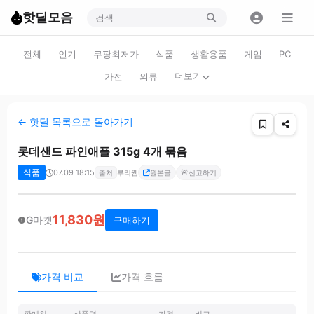
핫딜모음
전체
인기
쿠팡최저가
식품
생활용품
게임
PC
더보기
가전
의류
← 핫딜 목록으로 돌아가기
롯데샌드 파인애플 315g 4개 묶음
식품
07.09 18:15
🚨
출처
루리웹
원본글
신고하기
11,830원
G마켓
구매하기
가격 비교
가격 흐름