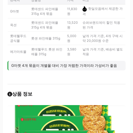
판매처
상품명
가격
비고
핫딜모음에서 제공한 가
롯데샌드 파인애플
11,830
G마켓
315g 4개 묶음
원
격
롯데샌드 파인애플
13,520
슈퍼브랜드데이 할인 적용
옥션
315g 4개 묶음
원
된 가격
롯데웰푸드
5,000
낱개 가격 기준, 4개 구매 시
롯샌 파인애플 315g
공식몰
원
약 20,000원 수준
롯데웰푸드 롯샌 파인
3,580
낱개 가격 기준, 배송비 별도
메가마트몰
애플 315g
원
적용
G마켓 4개 묶음이 개별몰 대비 가장 저렴한 가격이라 가성비가 좋음
상품 정보