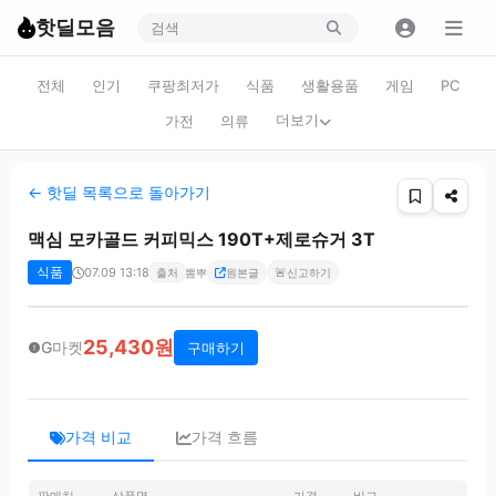
핫딜모음
전체
인기
쿠팡최저가
식품
생활용품
게임
PC
더보기
가전
의류
← 핫딜 목록으로 돌아가기
맥심 모카골드 커피믹스 190T+제로슈거 3T
식품
07.09 13:18
🚨
출처
뽐뿌
원본글
신고하기
25,430원
G마켓
구매하기
가격 비교
가격 흐름