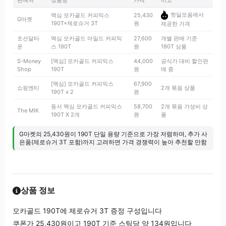
판매처
상품명
가격
비고
핫딜모음에서
맥심 모카골드 커피믹스
25,430
G마켓
190T+제로슈거 3T
원
제공한 가격
조선달타
맥심 모카골드 마일드 커피믹
27,600
개별 판매 기준
운
스 190T
원
190T 상품
S-Money
[맥심] 모카골드 커피믹스
44,000
공식가 대비 할인판
Shop
190T
원
매 중
[맥심] 모카골드 커피믹스
67,900
쇼핑엔티
2개 묶음 상품
190T x 2
원
동서 맥심 모카골드 커피믹스
58,700
2개 묶음 가성비 상
The MIK
190T X 2개
원
품
G마켓의 25,430원이 190T 단일 용량 기준으로 가장 저렴하며, 추가 사
은품(제로슈거 3T 포함)까지 고려하면 가격 경쟁력이 높아 추천할 만함
상품 정보
모카골드 190T에 제로슈거 3T 증정 구성입니다
쿠폰가 25,430원이고 190T 기준 스틱당 약 134원입니다