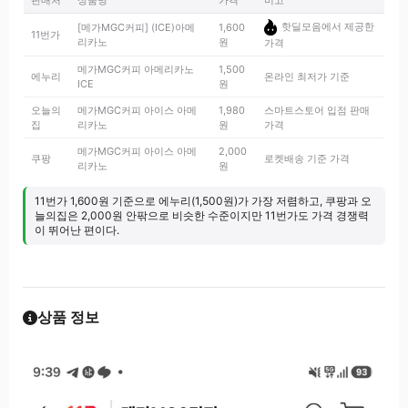
판매처
상품명
가격
비고
핫딜모음에서 제공한
[메가MGC커피] (ICE)아메
1,600
11번가
리카노
원
가격
메가MGC커피 아메리카노
1,500
에누리
온라인 최저가 기준
ICE
원
오늘의
메가MGC커피 아이스 아메
1,980
스마트스토어 입점 판매
집
리카노
원
가격
메가MGC커피 아이스 아메
2,000
쿠팡
로켓배송 기준 가격
리카노
원
11번가 1,600원 기준으로 에누리(1,500원)가 가장 저렴하고, 쿠팡과 오
늘의집은 2,000원 안팎으로 비슷한 수준이지만 11번가도 가격 경쟁력
이 뛰어난 편이다.
상품 정보