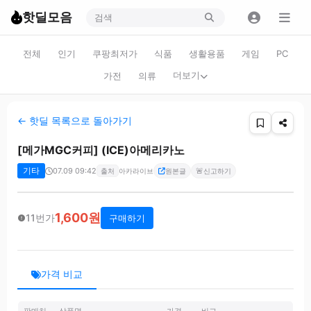
핫딜모음
전체
인기
쿠팡최저가
식품
생활용품
게임
PC
더보기
가전
의류
← 핫딜 목록으로 돌아가기
[메가MGC커피] (ICE)아메리카노
기타
07.09 09:42
🚨
출처
아카라이브
원본글
신고하기
1,600원
11번가
구매하기
가격 비교