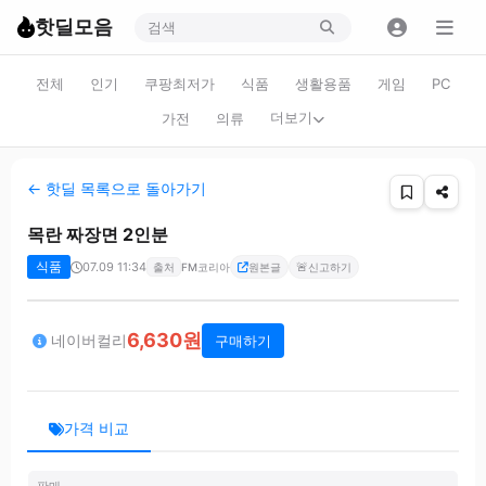
핫딜모음
전체
인기
쿠팡최저가
식품
생활용품
게임
PC
더보기
가전
의류
← 핫딜 목록으로 돌아가기
목란 짜장면 2인분
식품
07.09 11:34
🚨
출처
FM코리아
원본글
신고하기
6,630원
네이버컬리
구매하기
가격 비교