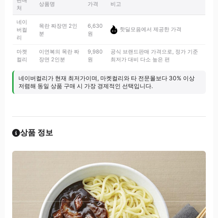
판매
상품명
가격
비고
처
네이
목란 짜장면 2인
6,630
핫딜모음에서 제공한 가격
버컬
분
원
리
마켓
이연복의 목란 짜
9,980
공식 브랜드판매 가격으로, 정가 기준
컬리
장면 2인분
원
최저가 대비 다소 높은 편
네이버컬리가 현재 최저가이며, 마켓컬리와 타 전문몰보다 30% 이상
저렴해 동일 상품 구매 시 가장 경제적인 선택입니다.
상품 정보