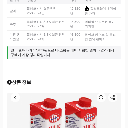
판매처
상품명
가격
비고
핫딜모음에서 제공
믈레코비타 멸균우유
12,820
알리
250ml 24입
원
한 가격
믈레코비타 3.5% 멸균우유
15,800
멀티팩 수입우유 특가
쿠팡
250ml 24개
원
기획전
다른 온
물레코비타 3.5% 멸균우유
16,800
라이브 커머스 및 홈쇼
라인몰
250ml 24개
원
핑 연계 판매가
알리 판매가가 12,820원으로 타 쇼핑몰 대비 저렴한 편이라 알리에서
구매가 가장 경제적입니다.
상품 정보