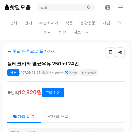
핫딜모음
전체
인기
쿠팡최저가
식품
생활용품
게임
PC
더보기
가전
의류
← 핫딜 목록으로 돌아가기
믈레코비타 멸균우유 250ml 24입
식품
07.08 18:54
🚨
출처
FM코리아
원본글
신고하기
12,820원
알리
구매하기
가격 비교
가격 흐름