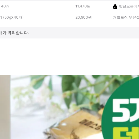
 40개
11,470원
핫딜모음에서
(50gX40개)
20,900원
개별포장 우유설
매가 유리합니다.