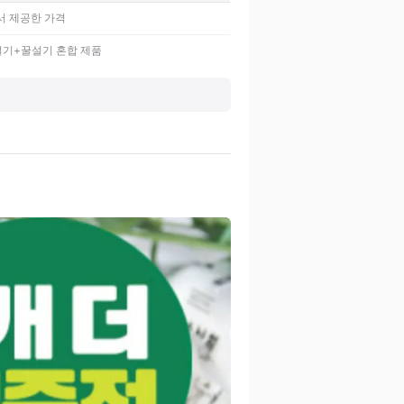
 제공한 가격
기+꿀설기 혼합 제품