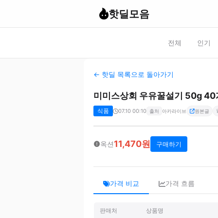
핫딜모음
전체
인기
← 핫딜 목록으로 돌아가기
미미스상회 우유꿀설기 50g 40
식품
07.10 00:10
출처
아카라이브
원본글
11,470원
옥션
구매하기
가격 비교
가격 흐름
판매처
상품명