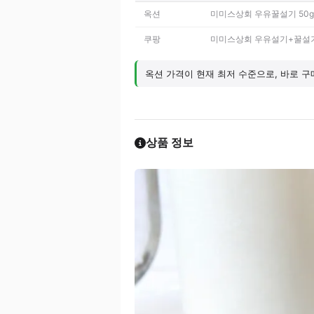
옥션
미미스상회 우유꿀설기 50g
쿠팡
미미스상회 우유설기+꿀설기 
옥션 가격이 현재 최저 수준으로, 바로 구
상품 정보