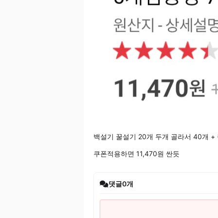
백설기 꿀설기 20개 두개 골라서 40개 +
쿠폰적용하면 11,470원 싼듯
댓글
0
개