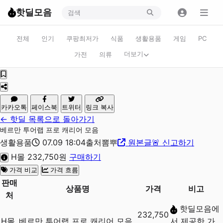
핫딜모음
전체
인기
쿠팡최저가
식품
생활용품
게임
PC
더보기
가전
의류
카카오톡
페이스북
트위터
링크 복사
← 핫딜 목록으로 돌아가기
베르만 투어랩 프로 캐리어 모음
생활용품
07.09 18:04
출처
뽐뿌
원본글
🚨
신고하기
H몰
232,750원
구매하기
가격 비교
가격 흐름
판매
상품명
가격
비고
처
핫딜모음에
232,750
H몰
베르만 투어랩 프로 캐리어 모음
서 제공한 가