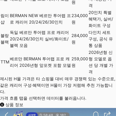
원
격
20인치 특별
림이
BERMAN NEW 베르만 투어랩 프
234,000
혜택가, 실버/
샵
로 캐리어 20/24/26/30인치
원
화이트 구성
독일 베르만 투어랩 프로 캐리어
다인치 세트
블랑
284,000
20/24/26/30인치 실버/화이트/
구성, 공식 유
블랙
원
블랙 모음
통 상품
2026년형 신
베르만 BERMAN 투어랩 프로 캐
259,000
형 모델로 옵
TTM
리어 2026년형 앞포켓 포함 모델
원
션 당 개별 가
격
제시된 H몰 가격은 타 쇼핑몰 대비 매우 경쟁력 있는 수준으로,
같은 캐리어 구성·혜택이면 H몰이 가장 저렴해 추천 가능합니
다.
가격 흐름 탭을 선택하면 데이터를 불러옵니다.
상품 정보