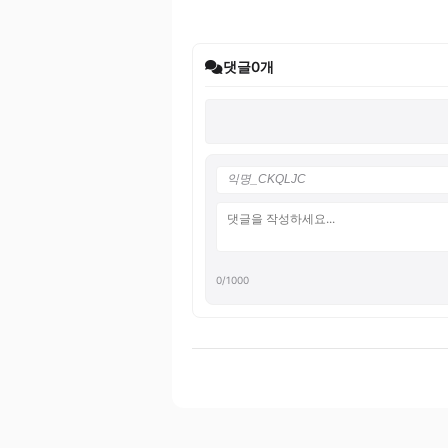
댓글
0
개
0
/1000