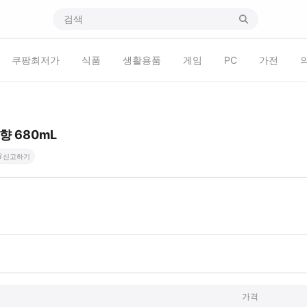
쿠팡최저가
식품
생활용품
게임
PC
가전
 680mL

신고하기
가격