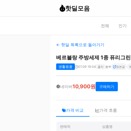
핫딜모음
전체
인기
← 핫딜 목록으로 돌아가기
베르블랑 주방세제 1종 퓨리그린향
생활용품
07.09 19:04

출처
뽐뿌
원본글
10,900원
네이버
구매하기
가격 비교
가격 흐름
판매처
상품명