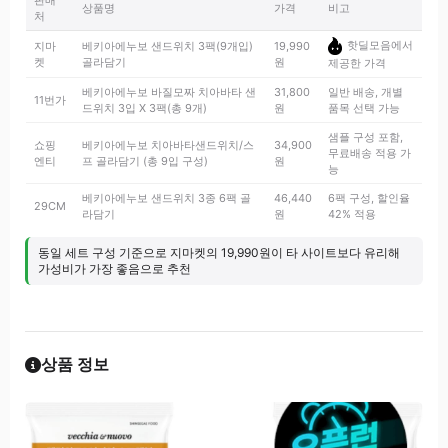
판매
상품명
가격
비고
처
핫딜모음에서
지마
베키아에누보 샌드위치 3팩(9개입)
19,990
켓
골라담기
원
제공한 가격
베키아에누보 바질모짜 치아바타 샌
31,800
일반 배송, 개별
11번가
드위치 3입 X 3팩(총 9개)
원
품목 선택 가능
샘플 구성 포함,
쇼핑
베키아에누보 치아바타샌드위치/스
34,900
무료배송 적용 가
엔티
프 골라담기 (총 9입 구성)
원
능
베키아에누보 샌드위치 3종 6팩 골
46,440
6팩 구성, 할인율
29CM
라담기
원
42% 적용
동일 세트 구성 기준으로 지마켓의 19,990원이 타 사이트보다 유리해
가성비가 가장 좋음으로 추천
상품 정보