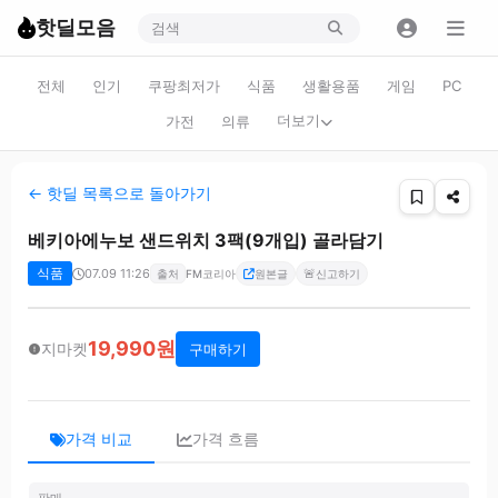
핫딜모음
전체
인기
쿠팡최저가
식품
생활용품
게임
PC
더보기
가전
의류
← 핫딜 목록으로 돌아가기
베키아에누보 샌드위치 3팩(9개입) 골라담기
식품
07.09 11:26
🚨
출처
FM코리아
원본글
신고하기
19,990원
지마켓
구매하기
가격 비교
가격 흐름