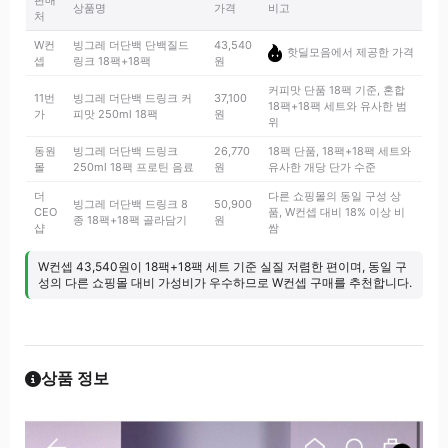
판매
상품명
가격
비고
처
W컨
빙그레 더단백 단백질드
43,540
핫딜모음에서 제공한 가격
셉
링크 18팩+18팩
원
커피맛 단품 18팩 기준, 혼합
11번
빙그레 더단백 드링크 커
37,100
18팩+18팩 세트와 유사한 범
가
피맛 250ml 18팩
원
위
동원
빙그레 더단백 드링크
26,770
18팩 단품, 18팩+18팩 세트와
몰
250ml 18팩 프로틴 음료
원
유사한 개당 단가 수준
더
다른 쇼핑몰의 동일 구성 상
빙그레 더단백 드링크 8
50,900
CEO
품, W컨셉 대비 18% 이상 비
종 18팩+18팩 골라담기
원
샵
쌈
W컨셉 43,540원이 18팩+18팩 세트 기준 실질 저렴한 편이며, 동일 구
성의 다른 쇼핑몰 대비 가성비가 우수하므로 W컨셉 구매를 추천합니다.
상품 정보