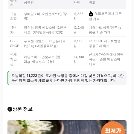
판매
상품명
가격
비고
처
핫딜모음에서 제공
오늘
생메밀소바 12인분세트(면/장
11,223
의집
국)
원
한 가격
11번
장인의 정통 메밀소바 12인분
12,240
대형마트 식품/면류 쇼
가
세트 (생메밀면+장국 12봉)
원
핑몰 기준 가격
GS
푸르젠 메밀소바 12인분세트
11,900
GS SHOP 라이브방송
SHOP
(면2kg+메밀장국12봉)
원
공동구매 특가
신세
신세계TV쇼핑에서 판매
메밀소바 12인분세트 (면
13,900
계쇼
하는 비슷한 메밀소바
2kg+양념소스 12봉)
원
핑
세트
오늘의집 11,223원이 조사된 쇼핑몰 중에서 가장 낮은 가격으로, 비슷한
구성의 메밀소바 세트를 찾는다면 가장 경쟁력 있는 가격대입니다.
상품 정보