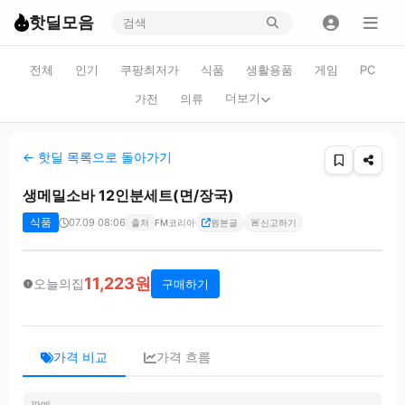
핫딜모음
전체
인기
쿠팡최저가
식품
생활용품
게임
PC
더보기
가전
의류
← 핫딜 목록으로 돌아가기
생메밀소바 12인분세트(면/장국)
식품
07.09 08:06
🚨
출처
FM코리아
원본글
신고하기
11,223원
오늘의집
구매하기
가격 비교
가격 흐름