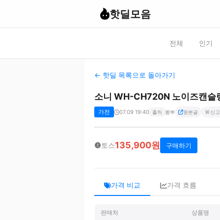
핫딜모음
전체
인기
← 핫딜 목록으로 돌아가기
소니 WH-CH720N 노이즈캔슬
가전
07.09 19:40
🚨
출처
뽐뿌
원본글
신고
135,900원
토스
구매하기
가격 비교
가격 흐름
판매처
상품명