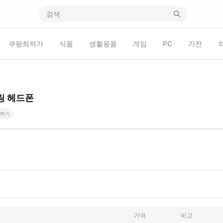
쿠팡최저가
식품
생활용품
게임
PC
가전
링 헤드폰
하기
가격
비고