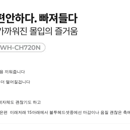
대용 끼워줍니다
금더 떨어질겁니다
가격자체도 괜찮기도 하고
은편 이래저래 15아래에서 블투헤드셋중에선 마감이나 음질 괜찮은 축