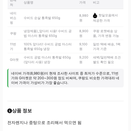
판매
상품명
가격
비고
처
네이
핫딜모음에서
8,980
버쇼
수비드 순살 통족발 650g
원
제공한 가격
핑
냉장제품)_앞다리 사용! 수비드 공
8,900
쿠팡 로켓배송 상
쿠팡
법 마스터 통족발 650g
원
품, 가격 변동 가능
11번
100% 앞다리! 수비드 공법 마스터
9,100
일반 택배 배송, 1팩
가
통족발 650g 냉장
원
가격 기준
수비드 공법 마스터 통족발 650g
9,200
새벽/일반택배 조건
G마켓
(앞다리 사용) 냉장
원
별도 확인 필요
네이버 가격(8,980원)이 현재 조사한 사이트 중 최저가 수준으로, 11번
가와 G마켓은 약 200~300원 정도 비싸며, 쿠팡도 비슷한 가격대라 네
이버 가격이 가성비가 가장 좋습니다.
상품 정보
전자렌지나 중탕으로 조리해서 먹으면 됨