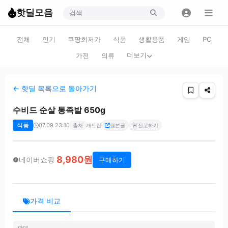
핫딜모음
전체
인기
쿠팡최저가
식품
생활용품
게임
PC
더보기
가전
의류
← 핫딜 목록으로 돌아가기
수비드 순살 통족발 650g
식품
07.09 23:10
🚨
출처
개드립
원본글
신고하기
8,980원
네이버쇼핑
구매하기
가격 비교