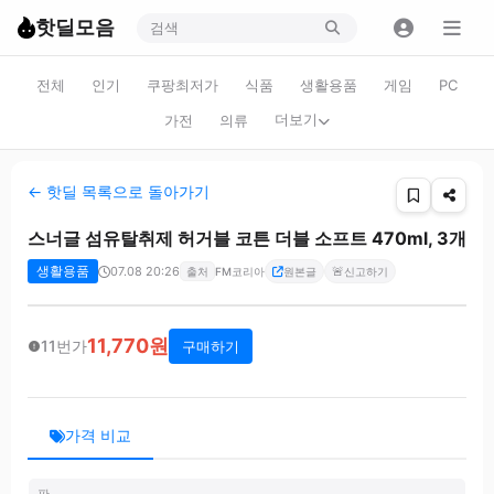
핫딜모음
전체
인기
쿠팡최저가
식품
생활용품
게임
PC
더보기
가전
의류
← 핫딜 목록으로 돌아가기
스너글 섬유탈취제 허거블 코튼 더블 소프트 470ml, 3개
생활용품
07.08 20:26
🚨
출처
FM코리아
원본글
신고하기
11,770원
11번가
구매하기
가격 비교