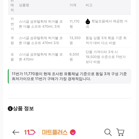
판
매
상품명
가격
비고
처
11
핫딜모음에서 제공한 가
스너글 섬유탈취제 허거블 코
11,770
번
튼 더블 소프트 470ml, 3개
원
격
가
쿠
스너글 섬유탈취제 허거블 코
13,350
동일 상품 3개 묶음 기준 최
팡
튼 더블 소프트 470ml 3개
원
저가 대비 다소 비쌈
단품 가격이라 3개 시
포
스너글 섬유탈취제 허거블 코
6,500
19,500원 수준으로 11번가
움
튼 470ml
원
보다 비쌈
11번가 11,770원이 현재 조사된 유통채널 기준으로 동일 3개 구성 기준
최저가이므로 11번가 구매가 가장 경제적입니다.
상품 정보