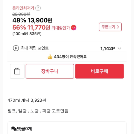
470ml 개당 3,923원
핑크, 빨강 , 노랑 , 파랑 고르면됨
댓글
0
개