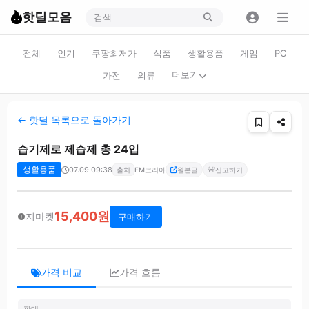
핫딜모음
전체
인기
쿠팡최저가
식품
생활용품
게임
PC
더보기
가전
의류
← 핫딜 목록으로 돌아가기
습기제로 제습제 총 24입
생활용품
07.09 09:38
🚨
출처
FM코리아
원본글
신고하기
15,400원
지마켓
구매하기
가격 비교
가격 흐름