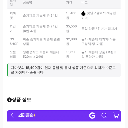
판매
상품명
가격
비고
처
핫딜모음에서 제공한
지마
15,400
습기제로 제습제 총 24입
켓
원
가격
11번
습기제로 제습제 총 24입
35,550
동일 상품 / 11번가 최저가
가
(8입 3개)
원
GS
피죤 습기제로 제습제 관련
32,900
유사 제습제 패키지(다른
SHOP
상품
원
구성/용량 포함)
오늘
생활공작소 개돌파 제습제
15,890
유사 제습제 상품 (브랜드
의집
520ml x 24입
원
및 용량만 다름)
지마켓의 15,400원이 현재 동일 및 유사 상품 기준으로 최저가 수준으
로 가성비가 좋습니다.
상품 정보