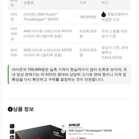
판매
상품명
가격
비고
처
핫딜모음에서
아마
[아마존] AMD Ryzen™
199,999원
존
Threadripper™ 9970X
제공한 가격
마이
AMD 라이젠 스레드리퍼 9970X
4,038,200
국내 쇼핑몰 직판
피씨
(시마다 픽) (멀티팩 정품)
원
정가 기준
샵
정상가 기준, 최대
하이
AMD 라이젠 스레드리퍼 9970X
4,054,300
혜택가
마트
(시마다 픽) (멀티팩 정품)
원
3,854,300원
아마존의 199,999원은 실측 가격이 현실적이지 않아 오류로 보이며, 국
내 정상 판매가는 약 400만 원대라 상당히 고가로 판매 중이니 가격 정
확성을 다시 확인하고 구매를 결정하는 것이 안전합니다.
상품 정보