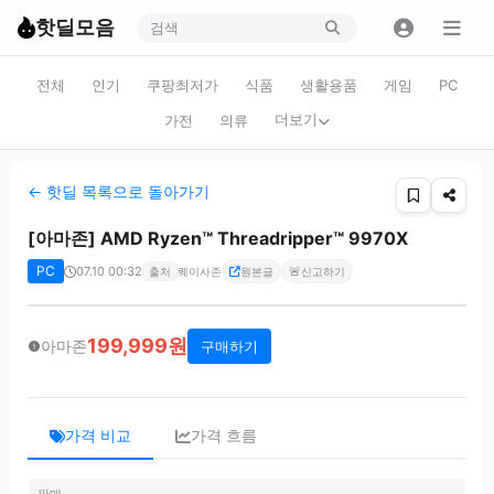
핫딜모음
전체
인기
쿠팡최저가
식품
생활용품
게임
PC
더보기
가전
의류
← 핫딜 목록으로 돌아가기
[아마존] AMD Ryzen™ Threadripper™ 9970X
PC
07.10 00:32
🚨
출처
퀘이사존
원본글
신고하기
199,999원
아마존
구매하기
가격 비교
가격 흐름