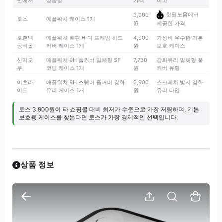
판매처
상품명
가격
비고
핫딜모음에서
3,900
토스
애플워치 케이스 1개
원
제공한 가격
로랜텍
애플워치 호환 바디 프레임 하드
4,900
가성비 우수한 기본
공식몰
커버 케이스 1개
원
보호 케이스
신지모
애플워치 9H 풀커버 일체형 SF
7,730
강화유리 일체형 풀
루
코팅 케이스 1개
원
커버 유형
이츠라
애플워치 9H 스퀘어 풀커버 강화
6,900
스크레치 방지 강화
이프
유리 케이스 1개
원
유리 타입
토스 3,900원이 타 쇼핑몰 대비 최저가 수준으로 가장 저렴하며, 기본
보호용 케이스를 찾는다면 토스가 가장 경제적인 선택입니다.
상품 정보