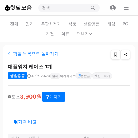
핫딜모음
전체
인기
쿠팡최저가
식품
생활용품
게임
PC
더보기
가전
의류
← 핫딜 목록으로 돌아가기
애플워치 케이스 1개
생활용품
07.08 20:24
🚨
출처
아카라이브
원본글
신고하기
3,900원
토스
구매하기
가격 비교