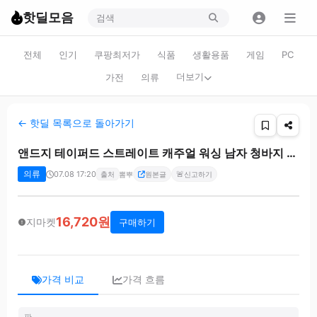
핫딜모음
전체
인기
쿠팡최저가
식품
생활용품
게임
PC
더보기
가전
의류
← 핫딜 목록으로 돌아가기
앤드지 테이퍼드 스트레이트 캐주얼 워싱 남자 청바지 모음전
의류
07.08 17:20
🚨
출처
뽐뿌
원본글
신고하기
16,720원
지마켓
구매하기
가격 비교
가격 흐름