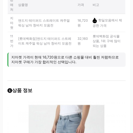
판
매
상품명
가격
비고
처
지
핫딜모음에서 제
앤드지 테이퍼드 스트레이트 캐주얼
16,720
마
워싱 남자 청바지 모음전
원
공한 가격
켓
11
롯데백화점 공식몰
[롯데백화점]앤드지 테이퍼드 스트레
32,160
번
상품, 1위 구매 많이
이트 캐주얼 워싱 남자 청바지 모음전
원
가
되는 상품
지마켓 가격이 현재 16,720원으로 다른 쇼핑몰 대비 훨씬 저렴하므로
지마켓 구매가 가장 합리적인 선택입니다.
상품 정보