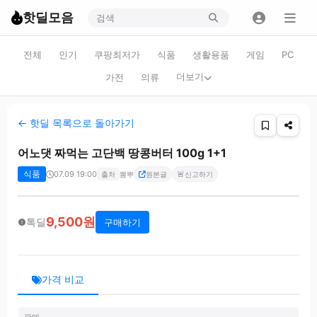
핫딜모음
전체
인기
쿠팡최저가
식품
생활용품
게임
PC
더보기
가전
의류
← 핫딜 목록으로 돌아가기
어노댓 짜먹는 고단백 땅콩버터 100g 1+1
식품
07.09 19:00
🚨
출처
뽐뿌
원본글
신고하기
9,500원
톡딜
구매하기
가격 비교