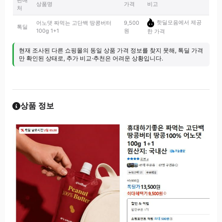
판매
상품명
가격
비고
처
핫딜모음에서 제공
어노댓 짜먹는 고단백 땅콩버터
9,500
톡딜
100g 1+1
원
한 가격
현재 조사된 다른 쇼핑몰의 동일 상품 가격 정보를 찾지 못해, 톡딜 가격
만 확인된 상태로, 추가 비교·추천은 어려운 상황입니다.
상품 정보