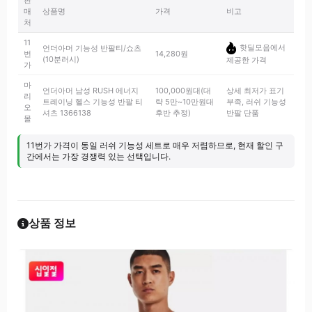
판
매
상품명
가격
비고
처
11
핫딜모음에서
언더아머 기능성 반팔티/쇼츠
번
14,280원
(10분러시)
제공한 가격
가
마
언더아머 남성 RUSH 에너지
100,000원대(대
상세 최저가 표기
리
트레이닝 헬스 기능성 반팔 티
략 5만~10만원대
부족, 러쉬 기능성
오
셔츠 1366138
후반 추정)
반팔 단품
몰
11번가 가격이 동일 러쉬 기능성 세트로 매우 저렴하므로, 현재 할인 구
간에서는 가장 경쟁력 있는 선택입니다.
상품 정보