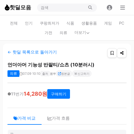
핫딜모음
전체
인기
쿠팡최저가
식품
생활용품
게임
PC
더보기
가전
의류
← 핫딜 목록으로 돌아가기
언더아머 기능성 반팔티/쇼츠 (10분러시)
의류
07.09 10:10
🚨
출처
뽐뿌
원본글
신고하기
14,280원
11번가
구매하기
가격 비교
가격 흐름