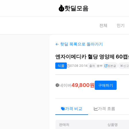
핫딜모음
전체
인기
← 핫딜 목록으로 돌아가기
엔자이메디카 혈당 영양제 60캡
식품
07.08 20:14
🚨
출처
뽐뿌
원본글
신고
49,800원
네이버
구매하기
가격 비교
가격 흐름
판매처
상품명