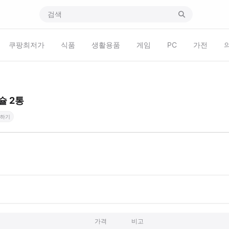
쿠팡최저가
식품
생활용품
게임
PC
가전
슐 2통
하기
가격
비고