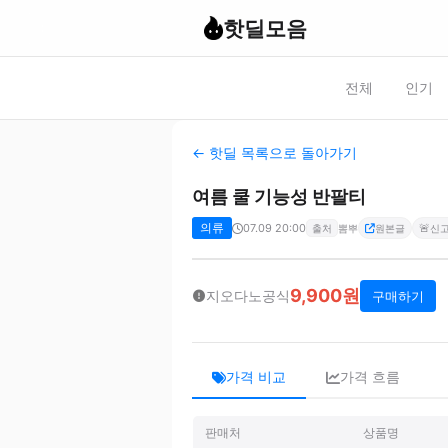
핫딜모음
전체
인기
← 핫딜 목록으로 돌아가기
여름 쿨 기능성 반팔티
의류
07.09 20:00
🚨
출처
뽐뿌
원본글
신
9,900원
지오다노공식
구매하기
가격 비교
가격 흐름
판매처
상품명