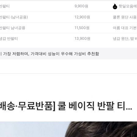
 반팔티
9,900원
핫딜모음에
반팔티 (남녀공용)
12,900원
쿨론 원단 사용
 반팔티 남녀공용
11,500원
여름 대표 기본
 냉감 반팔티
13,900원
냉감 원단, 땀
비 가장 저렴하며, 가격대비 성능이 우수해 가성비 추천함