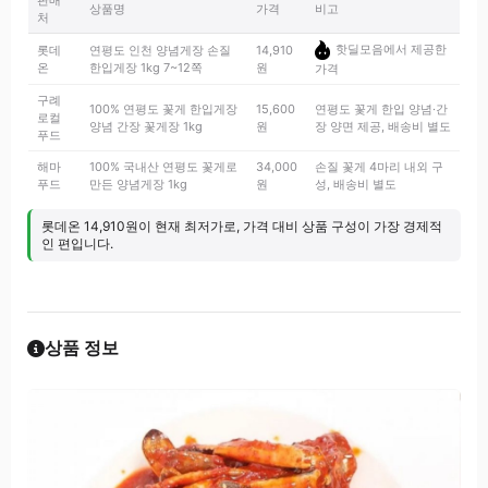
판매
상품명
가격
비고
처
핫딜모음에서 제공한
롯데
연평도 인천 양념게장 손질
14,910
온
한입게장 1kg 7~12쪽
원
가격
구례
100% 연평도 꽃게 한입게장
15,600
연평도 꽃게 한입 양념·간
로컬
양념 간장 꽃게장 1kg
원
장 양면 제공, 배송비 별도
푸드
해마
100% 국내산 연평도 꽃게로
34,000
손질 꽃게 4마리 내외 구
푸드
만든 양념게장 1kg
원
성, 배송비 별도
롯데온 14,910원이 현재 최저가로, 가격 대비 상품 구성이 가장 경제적
인 편입니다.
상품 정보