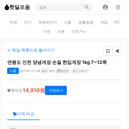
핫딜모음
전체
인기
쿠팡최저가
식품
생활용품
게임
PC
더보기
가전
의류
← 핫딜 목록으로 돌아가기
연평도 인천 양념게장 손질 한입게장 1kg 7~12쪽
식품
07.09 22:38
🚨
출처
뽐뿌
원본글
신고하기
14,910원
롯데온
구매하기
가격 비교