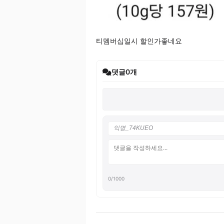
티멤버십일시 할인가좋네요
댓글
0
개
0
/1000