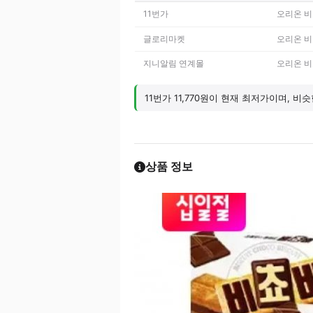
11번가
오리온 비쵸
글로리마켓
오리온 비쵸
지니알림 연계몰
오리온 비
11번가 11,770원이 현재 최저가이며, 
상품 정보