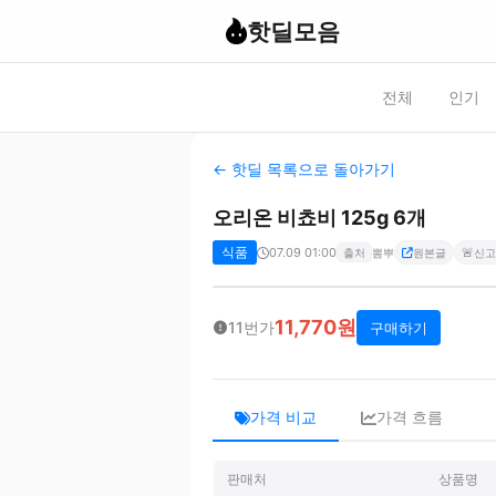
핫딜모음
전체
인기
← 핫딜 목록으로 돌아가기
오리온 비쵸비 125g 6개
식품
07.09 01:00
🚨
출처
뽐뿌
원본글
신고
11,770원
11번가
구매하기
가격 비교
가격 흐름
판매처
상품명