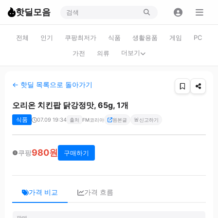
핫딜모음
전체
인기
쿠팡최저가
식품
생활용품
게임
PC
더보기
가전
의류
← 핫딜 목록으로 돌아가기
오리온 치킨팝 닭강정맛, 65g, 1개
식품
07.09 19:34
🚨
출처
FM코리아
원본글
신고하기
980원
쿠팡
구매하기
가격 비교
가격 흐름