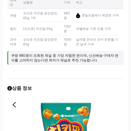
판매
상품명
가격
비고
처
오리온 치킨팝 닭강정맛,
980
핫딜모음에서 제공한 가격
쿠팡
65g, 1개
원
1100
컬리
[오리온] 치킨팝 65g
샛별배송 기준 단품 가격
원
과자
오리온 치킨팝 닭강정맛
1000
날개형 온라인 과자 전문몰 기
마켓
65g
원
준 낱개 가격
쿠팡 980원이 조회된 채널 중 가장 저렴한 편이며, 신선배송·구매자 편
의를 고려하지 않는다면 최저가 채널로 추천 가능합니다
상품 정보