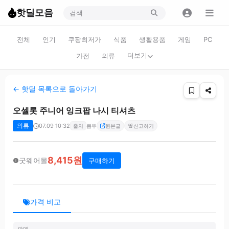
핫딜모음
전체
인기
쿠팡최저가
식품
생활용품
게임
PC
더보기
가전
의류
← 핫딜 목록으로 돌아가기
오셀롯 주니어 잉크팝 나시 티셔츠
의류
07.09 10:32
🚨
출처
뽐뿌
원본글
신고하기
8,415원
굿웨어몰
구매하기
가격 비교