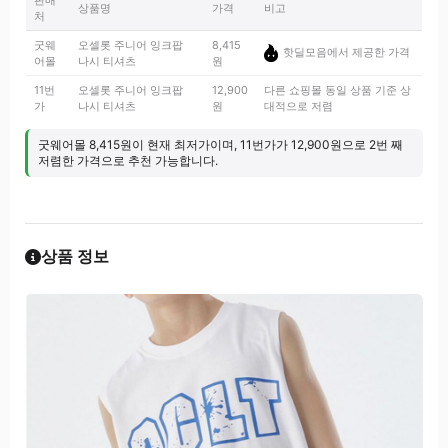
판매
상품명
가격
비고
처
굿웨
오셀롯 주니어 잉크팝
8,415
핫딜모음에서 제공한 가격
어몰
나시 티셔츠
원
11번
오셀롯 주니어 잉크팝
12,900
다른 쇼핑몰 동일 상품 기준 상
가
나시 티셔츠
원
대적으로 저렴
굿웨어몰 8,415원이 현재 최저가이며, 11번가가 12,900원으로 2번 째
저렴한 가격으로 추천 가능합니다.
상품 정보