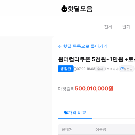
핫딜모음
전체
인기
← 핫딜 목록으로 돌아가기
원더컬리쿠폰 5천원~1만원 +토
생활관
07.09 19:08
출처
FM코리아
원본글
500,010,000원
마켓컬리
가격 비교
판매처
상품명