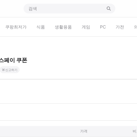
쿠팡최저가
식품
생활용품
게임
PC
가전
스페이 쿠폰
🚨
신고하기
가격
비