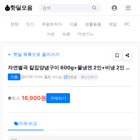
핫딜모음
전체
인기
쿠팡최저가
식품
생활용품
게임
PC
더보기
가전
의류
← 핫딜 목록으로 돌아가기
자연별곡 칼집양념구이 600g+물냉면 2인+비냉 2인 세트
식품
07.09 17:00
🚨
출처
개드립
원본글
신고하기
16,900원
토스
구매하기
가격 비교