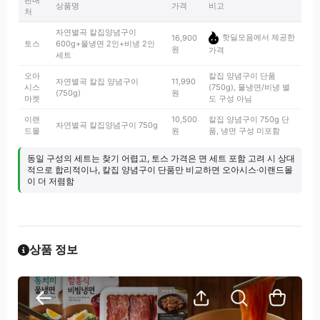
판매
상품명
가격
비고
처
자연별곡 칼집양념구이
핫딜모음에서 제공한
16,900
토스
600g+물냉면 2인+비냉 2인
원
가격
세트
오아
칼집 양념구이 단품
자연별곡 칼집 양념구이
11,990
시스
(750g), 물냉면/비냉 별
(750g)
원
마켓
도 구성 아님
이랜
10,500
칼집 양념구이 750g 단
자연별곡 칼집양념구이 750g
드몰
원
품, 냉면 구성 미포함
동일 구성의 세트는 찾기 어렵고, 토스 가격은 면 세트 포함 고려 시 상대
적으로 합리적이나, 칼집 양념구이 단품만 비교하면 오아시스·이랜드몰
이 더 저렴함
상품 정보