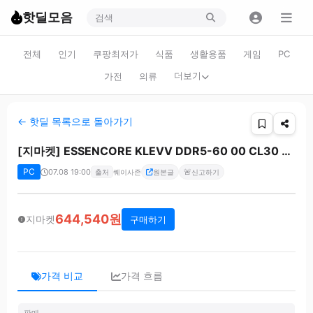
핫딜모음
전체
인기
쿠팡최저가
식품
생활용품
게임
PC
더보기
가전
의류
← 핫딜 목록으로 돌아가기
[지마켓] ESSENCORE KLEVV DDR5-60 00 CL30 CRAS V RGB 블랙 패키지 서린 3 2GB(16Gx2) (644,540원)
PC
07.08 19:00
🚨
출처
퀘이사존
원본글
신고하기
644,540원
지마켓
구매하기
가격 비교
가격 흐름