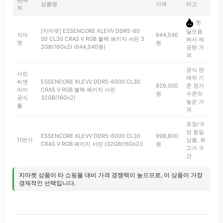
판매
상품명
가격
비고
처
핫
[지마켓] ESSENCORE KLEVV DDR5-60
딜모음
지마
644,540
00 CL30 CRAS V RGB 블랙 패키지 서린 3
에서 제
켓
원
2GB(16Gx2) (644,540원)
공한 가
격
공식 판
서린
매처 기
씨앤
ESSENCORE KLEVV DDR5-6000 CL30
829,000
준 정가
아이
CRAS V RGB 블랙 패키지 서린
원
수준의
공식
32GB(16Gx2)
높은 가
몰
격
포장/구
성 동일
ESSENCORE KLEVV DDR5-6000 CL30
998,800
11번가
상품, 최
CRAS V RGB 패키지 서린 (32GB(16Gx2))
원
고가 구
간
지마켓 상품이 타 쇼핑몰 대비 가격 경쟁력이 높으므로, 이 상품이 가장
경제적인 선택입니다.