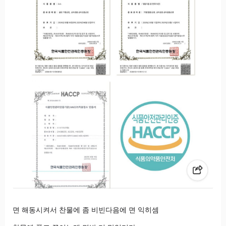
면 해동시켜서 찬물에 좀 비빈다음에 면 익히셈