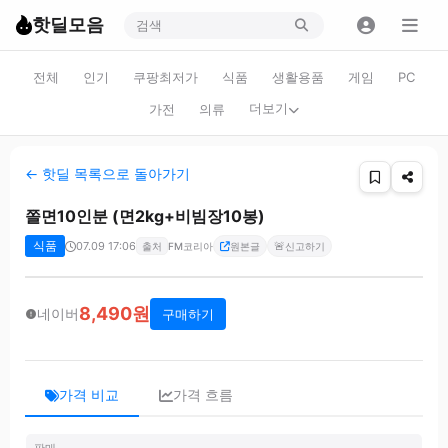
핫딜모음
전체
인기
쿠팡최저가
식품
생활용품
게임
PC
더보기
가전
의류
← 핫딜 목록으로 돌아가기
쫄면10인분 (면2kg+비빔장10봉)
식품
07.09 17:06
🚨
출처
FM코리아
원본글
신고하기
8,490원
네이버
구매하기
가격 비교
가격 흐름