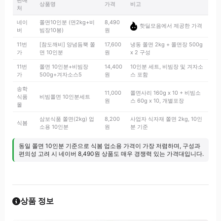
판매
상품명
가격
비고
처
네이
쫄면10인분 (면2kg+비
8,490
핫딜모음에서 제공한 가격
버
빔장10봉)
원
11번
[참도깨비] 양념듬뿍 쫄
17,600
냉동 쫄면 2kg + 쫄면장 500g
가
면 10인분
원
x 2 구성
11번
쫄면 10인분+비빔장
14,400
10인분 세트, 비빔장 및 겨자소
가
500g+겨자소스5
원
스 포함
송학
11,000
쫄면사리 160g x 10 + 비빔소
식품
비빔쫄면 10인분세트
원
스 60g x 10, 개별포장
몰
삼보식품 쫄면(2kg) 업
8,200
사업자 식자재 쫄면 2kg, 10인
식봄
소용 10인분
원
분 기준
동일 쫄면 10인분 기준으로 식봄 업소용 가격이 가장 저렴하며, 구성과
편의성 고려 시 네이버 8,490원 상품도 매우 경쟁력 있는 가격대입니다.
상품 정보