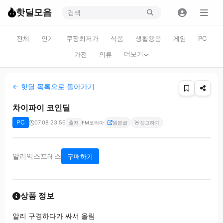
핫딜모음
전체
인기
쿠팡최저가
식품
생활용품
게임
PC
더보기
가전
의류
← 핫딜 목록으로 돌아가기
차이파이 코인딜
PC
07.08 23:56
🚨
출처
FM코리아
원본글
신고하기
알리익스프레스
구매하기
상품 정보
알리 구경하다가 싸서 올림