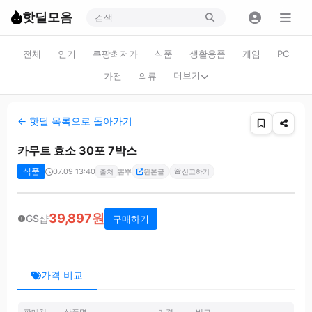
핫딜모음
전체
인기
쿠팡최저가
식품
생활용품
게임
PC
더보기
가전
의류
← 핫딜 목록으로 돌아가기
카무트 효소 30포 7박스
식품
07.09 13:40
🚨
출처
뽐뿌
원본글
신고하기
39,897원
GS샵
구매하기
가격 비교