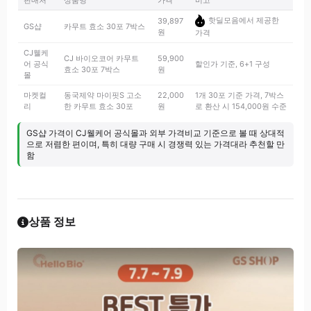
판매처
상품명
가격
비고
핫딜모음에서 제공한
39,897
GS샵
카무트 효소 30포 7박스
원
가격
CJ웰케
CJ 바이오코어 카무트
59,900
어 공식
할인가 기준, 6+1 구성
효소 30포 7박스
원
몰
마켓컬
동국제약 마이핏S 고소
22,000
1개 30포 기준 가격, 7박스
리
한 카무트 효소 30포
원
로 환산 시 154,000원 수준
GS샵 가격이 CJ웰케어 공식몰과 외부 가격비교 기준으로 볼 때 상대적
으로 저렴한 편이며, 특히 대량 구매 시 경쟁력 있는 가격대라 추천할 만
함
상품 정보