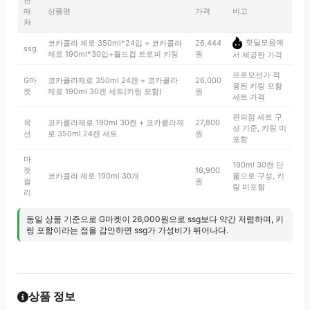
판
매
상품명
가격
비고
처
핫딜모음에
코카콜라 제로 350ml*24입 + 코카콜라
26,444
ssg
제로 190ml*30입+월드컵 트로피 키링
원
서 제공한 가격
프로모션가 적
G마
코카콜라제로 350ml 24캔 + 코카콜라
26,000
용된 키링 포함
켓
제로 190ml 30캔 세트(키링 포함)
원
세트 가격
편의점 세트 구
옥
코카콜라제로 190ml 30캔 + 코카콜라제
27,800
성 기준, 키링 미
션
로 350ml 24캔 세트
원
포함
마
190ml 30캔 단
켓
16,900
코카콜라 제로 190ml 30개
품으로 구성, 키
컬
원
링 미포함
리
동일 상품 기준으로 G마켓이 26,000원으로 ssg보다 약간 저렴하며, 키
링 포함이라는 점을 감안하면 ssg가 가성비가 뛰어나다.
상품 정보