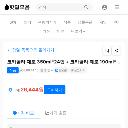
핫딜모음
전체
인기
쿠팡최저가
식품
생활용품
게임
PC
더보기
가전
의류
← 핫딜 목록으로 돌아가기
코카콜라 제로 350ml*24입 + 코카콜라 제로 190ml*30입+월드컵 트로피 키링
식품
07.09 14:16
🚨
출처
뽐뿌
원본글
신고하기
26,444원
ssg
구매하기
가격 비교
가격 흐름