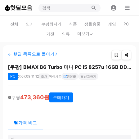
핫딜모음
전체
인기
쿠팡최저가
식품
생활용품
게임
PC
더보기
가전
의류
← 핫딜 목록으로 돌아가기
[쿠팡] BMAX B6 Turbo 미니 PC i5 8257u 16GB DDR4 512GB SSD
PC
07.09 11:12
🚨
출처
퀘이사존
원본글
신고하기
473,360원
쿠팡
구매하기
가격 비교