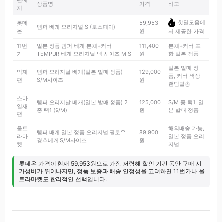
판매
상품명
가격
비고
처
핫딜모음에
롯데
59,953
템퍼 베개 오리지널 S (토스페이)
온
원
서 제공한 가격
11번
일본 정품 템퍼 베개 본체+커버
111,400
본체+커버 포
가
TEMPUR 베개 오리지날 넥 사이즈 M S
원
함 일본 정품
일본 발매 정
빅재
템퍼 오리지날 베개(일본 발매 정품)
129,000
품, 커버 색상
팬
S/M사이즈
원
랜덤발송
스마
템퍼 오리지날 베개(일본 발매 정품) 2
125,000
S/M 중 택1, 일
일재
종 택1 (S/M)
원
본 발매 정품
팬
울트
해외배송 가능,
템퍼 배게 일본 정품 오리지널 필로우
89,900
라마
일본 정품 오리
경추베개 S/M사이즈
원
켓
지널
롯데온 가격이 현재 59,953원으로 가장 저렴해 할인 기간 동안 구매 시
가성비가 뛰어나지만, 정품 보증과 배송 안정성을 고려하면 11번가나 울
트라마켓도 합리적인 선택입니다.