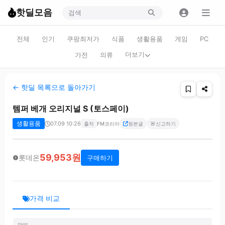
핫딜모음
전체
인기
쿠팡최저가
식품
생활용품
게임
PC
더보기
가전
의류
← 핫딜 목록으로 돌아가기
템퍼 베개 오리지널 S (토스페이)
생활용품
07.09 10:26
🚨
출처
FM코리아
원본글
신고하기
59,953원
롯데온
구매하기
가격 비교