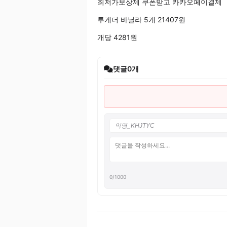
최저가보상제 쿠폰받고 카카오페이결제
투게더 바닐라 5개 21407원
개당 4281원
댓글
0
개
0
/1000