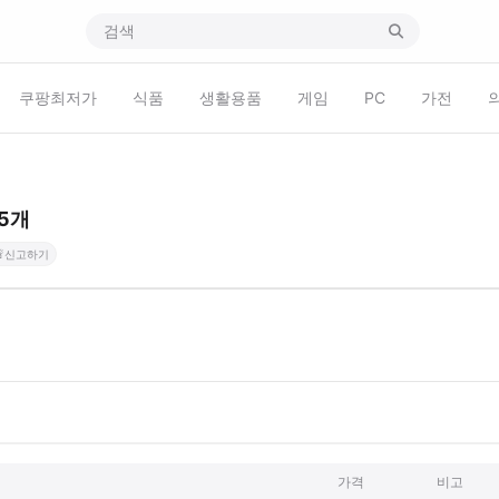
쿠팡최저가
식품
생활용품
게임
PC
가전
 5개

신고하기
가격
비고