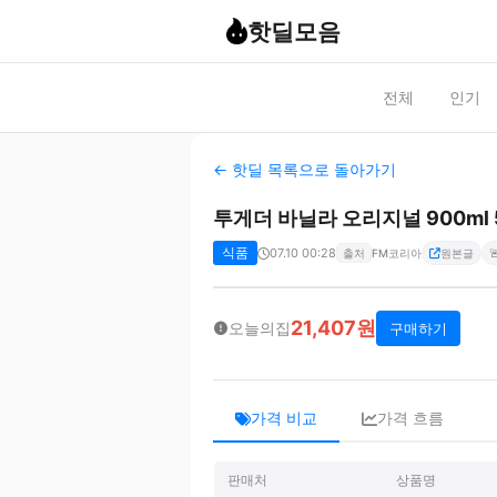
핫딜모음
전체
인기
← 핫딜 목록으로 돌아가기
투게더 바닐라 오리지널 900ml
식품
07.10 00:28

출처
FM코리아
원본글
21,407원
오늘의집
구매하기
가격 비교
가격 흐름
판매처
상품명