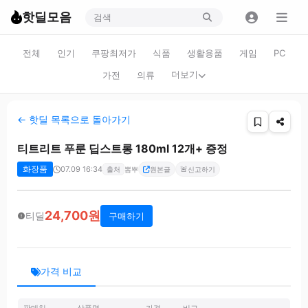
핫딜모음
전체
인기
쿠팡최저가
식품
생활용품
게임
PC
더보기
가전
의류
← 핫딜 목록으로 돌아가기
티트리트 푸룬 딥스트롱 180ml 12개+ 증정
화장품
07.09 16:34
🚨
출처
뽐뿌
원본글
신고하기
24,700원
티딜
구매하기
가격 비교