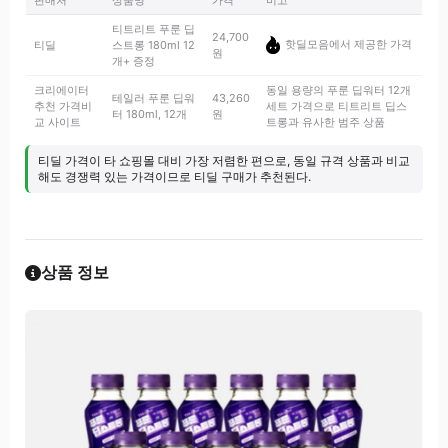
판매처
상품명
가격
비고
티트리트 푸룬 딥
24,700
핫딜모음에서 제공한 가격
티딜
스트롱 180ml 12
원
개+ 증정
크리에이터
동일 용량의 푸룬 딥워터 12개
테일러 푸룬 딥워
43,260
추천 가격비
세트 가격으로 티트리트 딥스
터 180ml, 12개
원
교 사이트
트롱과 유사한 범주 상품
티딜 가격이 타 쇼핑몰 대비 가장 저렴한 편으로, 동일 규격 상품과 비교
해도 경쟁력 있는 가격이므로 티딜 구매가 추천된다.
상품 정보