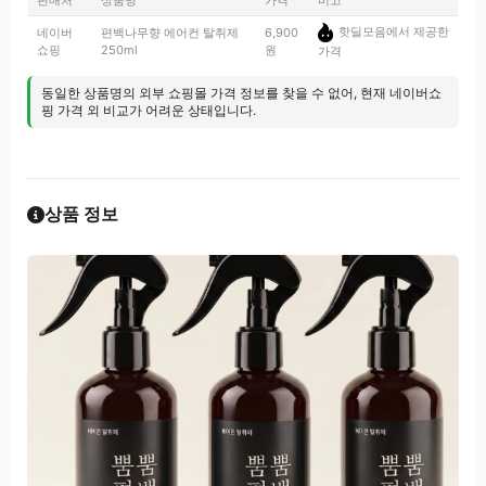
판매처
상품명
가격
비고
핫딜모음에서 제공한
네이버
편백나무향 에어컨 탈취제
6,900
쇼핑
250ml
원
가격
동일한 상품명의 외부 쇼핑몰 가격 정보를 찾을 수 없어, 현재 네이버쇼
핑 가격 외 비교가 어려운 상태입니다.
상품 정보