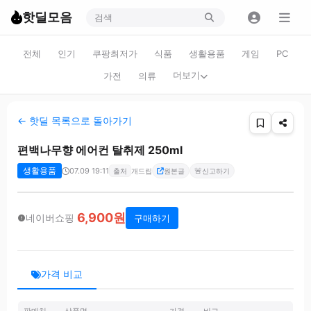
핫딜모음
전체
인기
쿠팡최저가
식품
생활용품
게임
PC
더보기
가전
의류
← 핫딜 목록으로 돌아가기
편백나무향 에어컨 탈취제 250ml
생활용품
07.09 19:11
🚨
출처
개드립
원본글
신고하기
6,900원
네이버쇼핑
구매하기
가격 비교