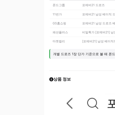
폰드그룹
포에버21 드로즈
11번가
포에버21 남성 베이직 
GS홈쇼핑
포에버21 남성 드로즈 
패션플러스
비밀특가 [포에버21] 
마켓컬리
[포에버21] 남성 베이직
개별 드로즈 1장 단가 기준으로 볼 때 폰드
상품 정보