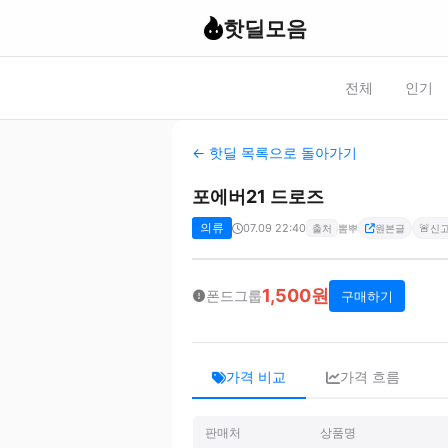
핫딜모음
전체
인기
← 핫딜 목록으로 돌아가기
포에버21 드로즈
의류
07.09 22:40
🚨
출처
뽐뿌
원본글
신
1,500원
폰드그룹
구매하기
가격 비교
가격 흐름
판매처
상품명