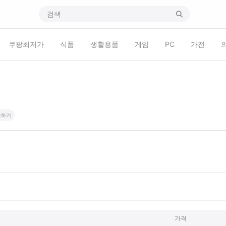
쿠팡최저가
식품
생활용품
게임
PC
가전
고하기
가격