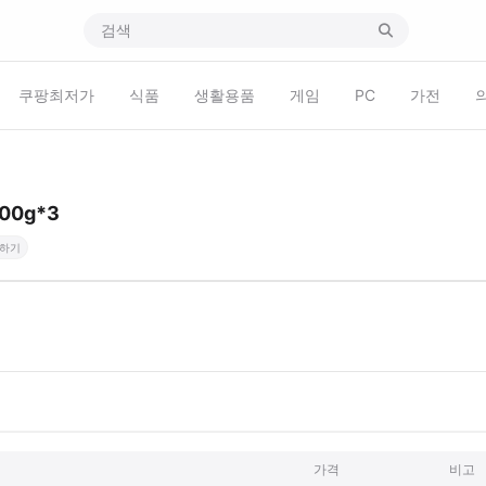
쿠팡최저가
식품
생활용품
게임
PC
가전
0g*3
하기
가격
비고