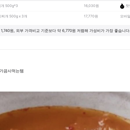
 500g*3
16,030원
핫
찌개 500g x 3개
17,770원
모바일
1,740원, 외부 가격비교 기준보다 약 6,770원 저렴해 가성비가 가장 좋습니다
 가끔사먹는템