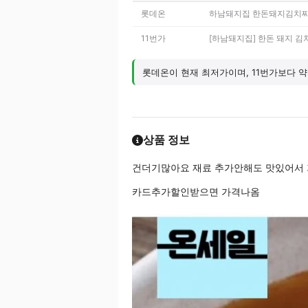
롯데온
하남돼지집 한돈돼지김치찌개
11번가
[하남돼지집] 한돈 돼지 김치
롯데온이 현재 최저가이며, 11번가보다 약 
상품 정보
건더기많아요 재료 추가안해도 맛있어서
카드추가할인받으면 가격나옴