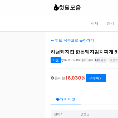
핫딜모음
전체
인기
← 핫딜 목록으로 돌아가기
하남돼지집 한돈돼지김치찌개 50
식품
07.08 17:08
🚨
출처
뽐뿌
원본글
신고
16,030원
롯데온
구매하기
가격 비교
판매처
상품명